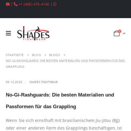
|
+1 (406) 476-4140
|
0
STARTSEITE
BLOG
BLOGS
NO-GI-RASHGUARDS: DIE BESTEN MATERIALIEN UND PASSFORMEN FÜR DAS
GRAPPLING
09.12.2025
SHAPES FIGHTWEAR
No-Gi-Rashguards: Die besten Materialien und
Passformen für das Grappling
Wenn Sie sich ernsthaft mit brasilianischem Jiu-Jitsu (BJJ)
oder einer anderen Form des Grapplings beschäftigen, ist