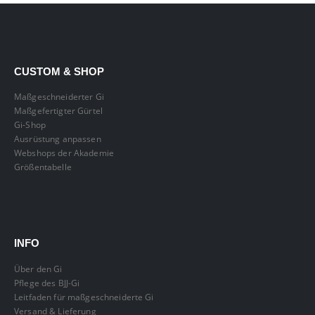
CUSTOM & SHOP
Maßgeschneiderter Gi
Maßgefertigter Gürtel
Gi-Shop
Ausrüstung anpassen
Webshops der Akademie
Größentabelle
INFO
Über den Gi
Pflege des BJJ-Gi
Leitfaden für maßgeschneiderte Gi
Versand & Lieferung