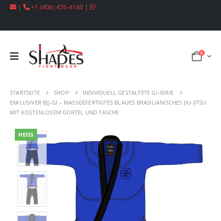
|
+1 (406) 476-4140
|
0
STARTSEITE
SHOP
INDIVIDUELL GESTALTETE GI-SERIE
EXKLUSIVER BJJ-GI – MASSGEFERTIGTES BLAUES BRASILIANISCHES JIU-JITSU
MIT KOSTENLOSEM GÜRTEL UND TASCHE
HEISS