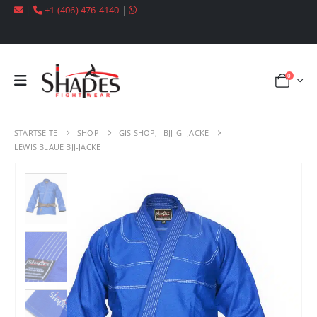
|
+1 (406) 476-4140
|
0
STARTSEITE
SHOP
GIS SHOP
,
BJJ-GI-JACKE
LEWIS BLAUE BJJ-JACKE