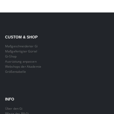
CUSTOM & SHOP
Maßgeschneiderter Gi
Maßgefertigter Gürtel
Gi-Shop
Ausrüstung anpassen
Webshops der Akademie
Größentabelle
INFO
Über den Gi
Pflege des BJJ-Gi