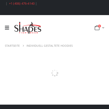
|
+1 (406) 476-4140
|
0
STARTSEITE
INDIVIDUELL GESTALTETE HOODIES