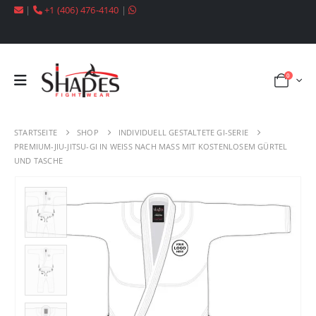
|
+1 (406) 476-4140
|
0
STARTSEITE
SHOP
INDIVIDUELL GESTALTETE GI-SERIE
PREMIUM-JIU-JITSU-GI IN WEISS NACH MASS MIT KOSTENLOSEM GÜRTEL
UND TASCHE