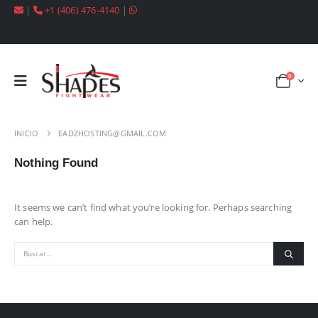
|
+1 (406) 476-4140
|
0
INICIO
EADZHOSTING@GMAIL.COM
Nothing Found
It seems we can’t find what you’re looking for. Perhaps searching
can help.