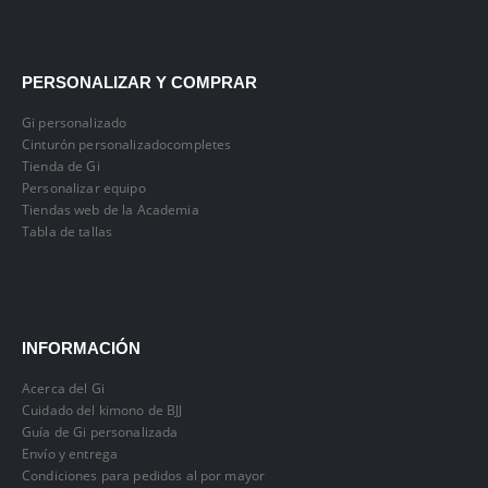
PERSONALIZAR Y COMPRAR
Gi personalizado
Cinturón personalizadocompletes
Tienda de Gi
Personalizar equipo
Tiendas web de la Academia
Tabla de tallas
INFORMACIÓN
Acerca del Gi
Cuidado del kimono de BJJ
Guía de Gi personalizada
Envío y entrega
Condiciones para pedidos al por mayor