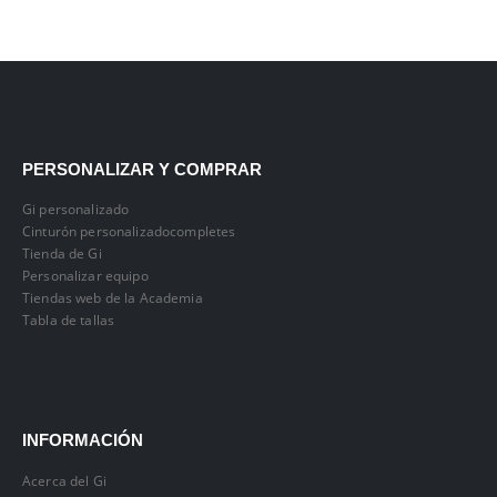
PERSONALIZAR Y COMPRAR
Gi personalizado
Cinturón personalizadocompletes
Tienda de Gi
Personalizar equipo
Tiendas web de la Academia
Tabla de tallas
INFORMACIÓN
Acerca del Gi