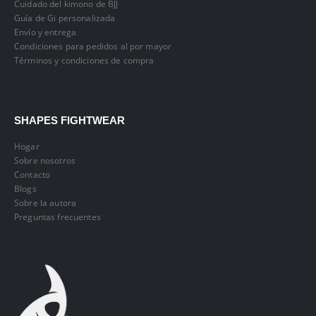
Cuidado del kimono de BJJ
Guía de Gi personalizada
Envío y entrega
Condiciones para pedidos al por mayor
Términos y condiciones de compra
SHAPES FIGHTWEAR
Hogar
Sobre nosotros
Contacto
Blogs
Sobre la autora
Preguntas frecuentes