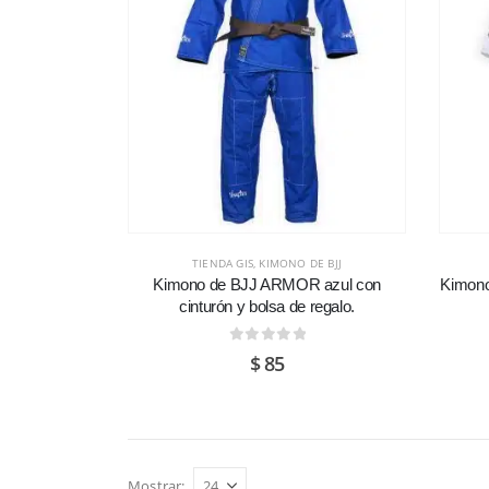
TIENDA GIS
,
KIMONO DE BJJ
Kimono de BJJ ARMOR azul con
Kimono
cinturón y bolsa de regalo.
0
de 5
$
85
Mostrar: