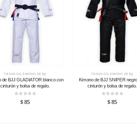
TIENDA GIS
,
KIMONO DE BJJ
TIENDA GIS
,
KIMONO DE BJJ
 de BJJ GLADIATOR blanco con
Kimono de BJJ SNIPER negro
cinturón y bolsa de regalo.
cinturón y bolsa de regalo.
0
de 5
0
de 5
$
85
$
85