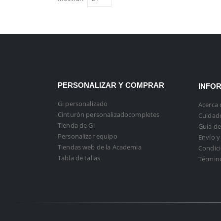
PERSONALIZAR Y COMPRAR
INFO
Gi personalizado
Acerca 
Cinturón personalizadocompletes
Cuidado
Tienda de Gi
Guía de
Personalizar equipo
Envío y
Tiendas web de la Academia
Condici
Tabla de tallas
Términ