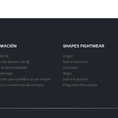
RMACIÓN
SHAPES FIGHTWEAR
del Gi
Hogar
 del kimono de BJJ
Sobre nosotros
 Gi personalizada
Contacto
 entrega
Blogs
ones para pedidos al por mayor
Sobre la autora
os y condiciones de compra
Preguntas frecuentes