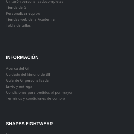
Cinturón personalizadocompletes
Tienda de Gi
Personalizar equipo
Tiendas web de la Academia
Tabla de tallas
INFORMACIÓN
Acerca del Gi
Cuidado del kimono de BJJ
Guía de Gi personalizada
Envío y entrega
Condiciones para pedidos al por mayor
Términos y condiciones de compra
SHAPES FIGHTWEAR