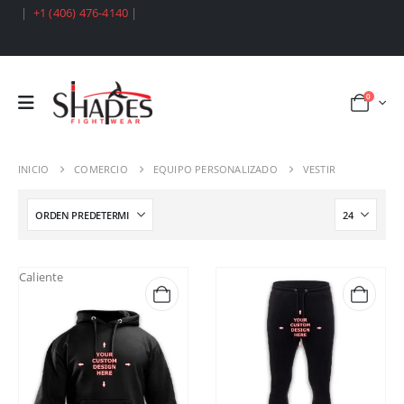
|
+1 (406) 476-4140
|
0
INICIO
COMERCIO
EQUIPO PERSONALIZADO
VESTIR
Caliente