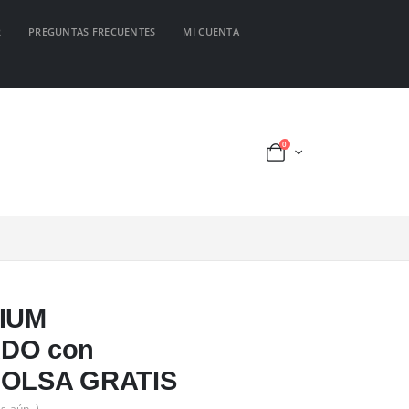
R
PREGUNTAS FRECUENTES
MI CUENTA
0
IUM
DO con
BOLSA GRATIS
s aún. )