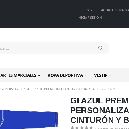
ES
ACERCA DEMAJO
INICIAR SESIÓN
ARTES MARCIALES
ROPA DEPORTIVA
VESTIR
GI PERSONALIZADO AZUL PREMIUM CON CINTURÓN Y BOLSA GRATIS
GI AZUL PREM
PERSONALIZA
CINTURÓN Y 
( No hay valoracione