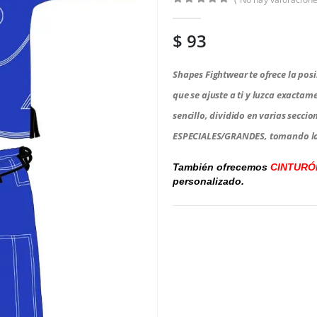
0
de 5
$
93
Shapes Fightwear te ofrece la pos
que se ajuste a ti y luzca exactam
sencillo, dividido en varias secci
ESPECIALES/GRANDES, tomando la
También ofrecemos
CINTURÓN
personalizado.