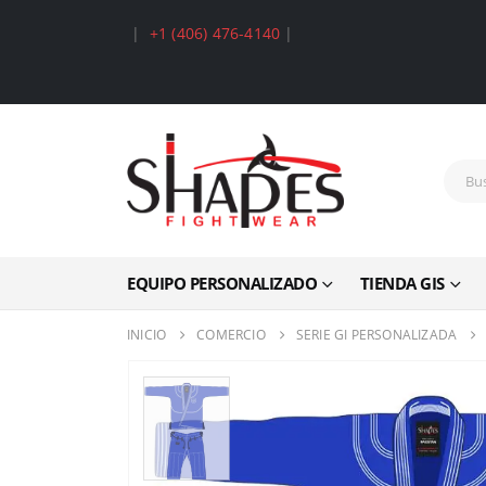
|
+1 (406) 476-4140
|
EQUIPO PERSONALIZADO
TIENDA GIS
INICIO
COMERCIO
SERIE GI PERSONALIZADA