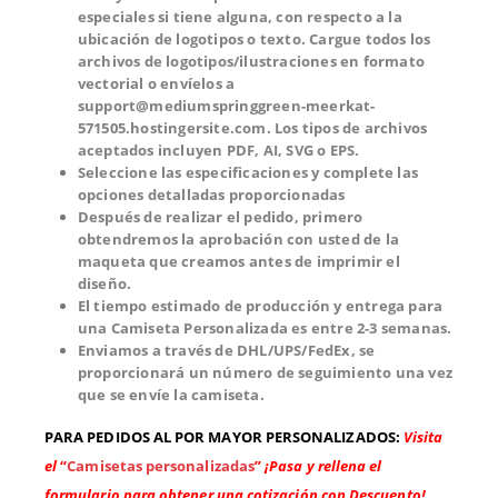
especiales si tiene alguna, con respecto a la
ubicación de logotipos o texto. Cargue todos los
archivos de logotipos/ilustraciones en formato
vectorial o envíelos a
support@mediumspringgreen-meerkat-
571505.hostingersite.com. Los tipos de archivos
aceptados incluyen PDF, AI, SVG o EPS.
Seleccione las especificaciones y complete las
opciones detalladas proporcionadas
Después de realizar el pedido, primero
obtendremos la aprobación con usted de la
maqueta que creamos antes de imprimir el
diseño.
El tiempo estimado de producción y entrega para
una Camiseta Personalizada es entre 2-3 semanas.
Enviamos a través de DHL/UPS/FedEx, se
proporcionará un número de seguimiento una vez
que se envíe la camiseta.
PARA PEDIDOS AL POR MAYOR PERSONALIZADOS
:
Visita
el
“
Camisetas personalizadas
”
¡Pasa y rellena el
formulario para obtener una cotización con Descuento!