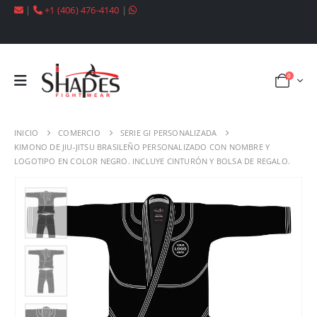
|
+1 (406) 476-4140
|
0
INICIO
COMERCIO
SERIE GI PERSONALIZADA
KIMONO DE JIU-JITSU BRASILEÑO PERSONALIZADO CON NOMBRE Y
LOGOTIPO EN COLOR NEGRO. INCLUYE CINTURÓN Y BOLSA DE REGALO.