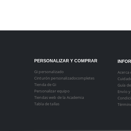
PERSONALIZAR Y COMPRAR
INFO
Gi personalizado
Acerca 
Cinturón personalizadocompletes
Cuidado
Tienda de Gi
Guía de
Personalizar equipo
Envío y
Tiendas web de la Academia
Condici
Tabla de tallas
Términ