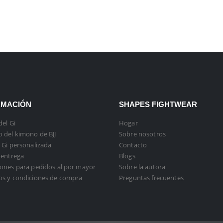
RMACIÓN
SHAPES FIGHTWEAR
del Gi
Hogar
 del kimono de BJJ
Sobre nosotros
 Gi personalizada
Contacto
 entrega
Blogs
ones para pedidos al por mayor
Sobre la autora
os y condiciones de compra
Preguntas frecuentes