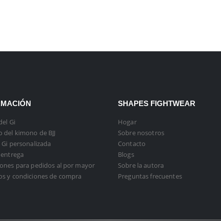
RMACIÓN
SHAPES FIGHTWEAR
del Gi
Hogar
 del kimono de BJJ
Sobre nosotros
 Gi personalizada
Contacto
 entrega
Blogs
ones para pedidos al por mayor
Sobre la autora
os y condiciones de compra
Preguntas frecuentes