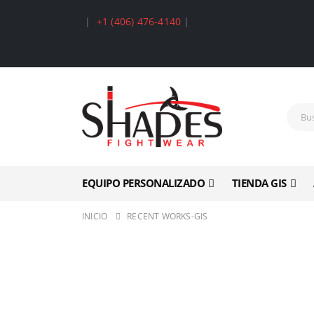
|
+1 (406) 476-4140
|
EQUIPO PERSONALIZADO
TIENDA GIS
INICIO
RECENT WORKS-GIS