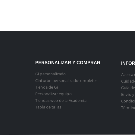
PERSONALIZAR Y COMPRAR
INFO
Gi personalizado
Acerca 
Cinturón personalizadocompletes
Cuidado
Tienda de Gi
Guía de
Personalizar equipo
Envío y
Tiendas web de la Academia
Condici
Tabla de tallas
Términ